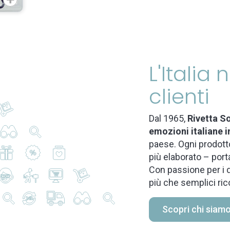
L'Italia
clienti
Dal 1965,
Rivetta So
emozioni italiane i
paese. Ogni prodotto
più elaborato – port
Con passione per i d
più che semplici ric
Scopri chi siam