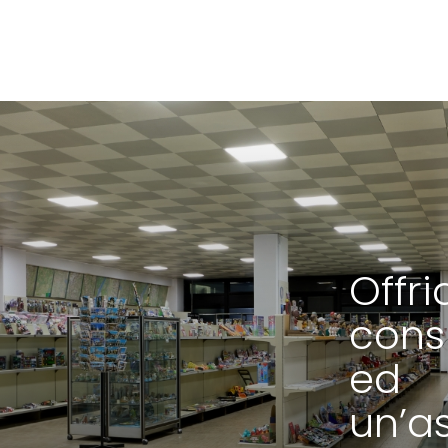
Offr
cons
ed
un’a