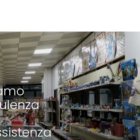
iamo
ulenza
ssistenza