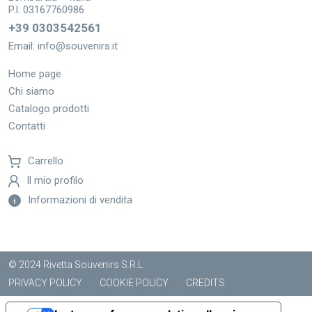
P.I. 03167760986
+39 0303542561
Email:
info@souvenirs.it
Home page
Chi siamo
Catalogo prodotti
Contatti
Carrello
Il mio profilo
Informazioni di vendita
© 2024 Rivetta Souvenirs S.R.L.
PRIVACY POLICY
COOKIE POLICY
CREDITS