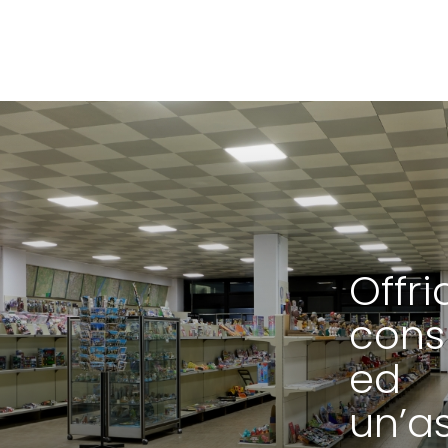
Offr
cons
ed
un’a