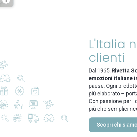
L'Italia
clienti
Dal 1965,
Rivetta So
emozioni italiane i
paese. Ogni prodotto
più elaborato – port
Con passione per i d
più che semplici ric
Scopri chi siam