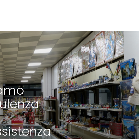
iamo
ulenza
ssistenza