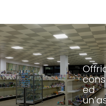
Offr
cons
ed
un’a