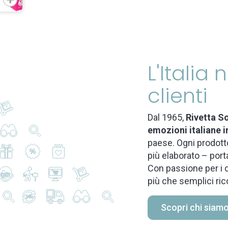
L'Italia
clienti
Dal 1965,
Rivetta So
emozioni italiane i
paese. Ogni prodotto
più elaborato – port
Con passione per i d
più che semplici ric
Scopri chi siam