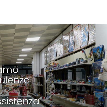
iamo
ulenza
ssistenza