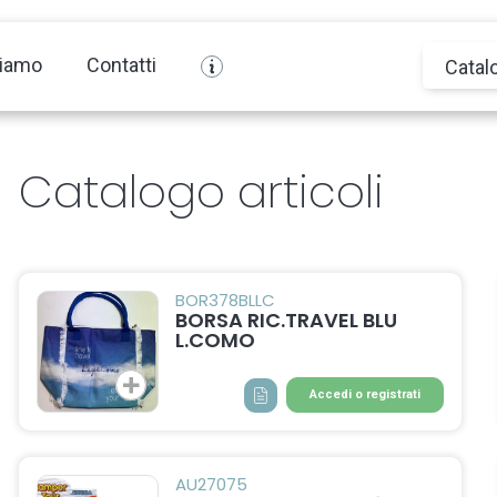
siamo
Contatti
Catal
Catalogo articoli
BOR378BLLC
BORSA RIC.TRAVEL BLU
L.COMO
Accedi o registrati
AU27075