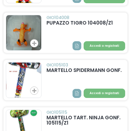
GIO104008
PUPAZZO TIGRO 104008/Z1
Accedi o registrati
GIO105103
MARTELLO SPIDERMANN GONF.
Accedi o registrati
GIO105115
MARTELLO TART. NINJA GONF.
105115/Z1