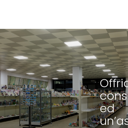
Offr
cons
ed
un’a