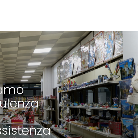
iamo
ulenza
ssistenza