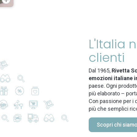
L'Italia
clienti
Dal 1965,
Rivetta So
emozioni italiane i
paese. Ogni prodotto
più elaborato – port
Con passione per i d
più che semplici ric
Scopri chi siam