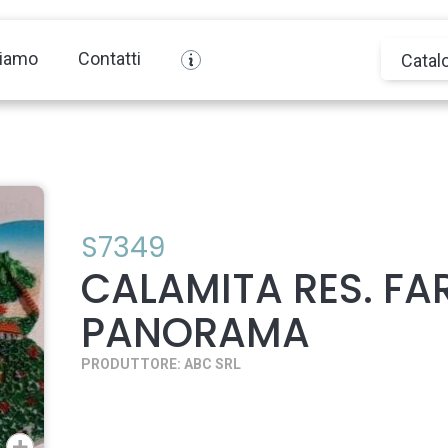
siamo
Contatti
Catal
S7349
CALAMITA RES. FA
PANORAMA
PRODUTTORE: ABC SRL